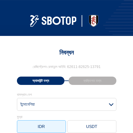
নিবন্ধন
রেজিস্ট্রেশন রেফারেন্স আইডি:
62611-82625-13791
অ্যাকাউন্ট তথ্য
ব্যক্তিগত তথ্য
বাসস্থান দেশ
ইন্দোনেশিয়া
মুদ্রা
IDR
USDT