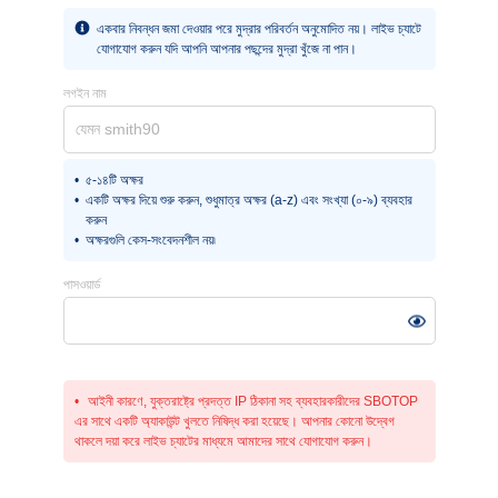
একবার নিবন্ধন জমা দেওয়ার পরে মুদ্রার পরিবর্তন অনুমোদিত নয়। লাইভ চ্যাটে
যোগাযোগ করুন যদি আপনি আপনার পছন্দের মুদ্রা খুঁজে না পান।
লগইন নাম
৫-১৪টি অক্ষর
একটি অক্ষর দিয়ে শুরু করুন, শুধুমাত্র অক্ষর (a-z) এবং সংখ্যা (০-৯) ব্যবহার
করুন
অক্ষরগুলি কেস-সংবেদনশীল নয়৷
পাসওয়ার্ড
আইনী কারণে, যুক্তরাষ্ট্রে প্রদত্ত IP ঠিকানা সহ ব্যবহারকারীদের SBOTOP
এর সাথে একটি অ্যাকাউন্ট খুলতে নিষিদ্ধ করা হয়েছে। আপনার কোনো উদ্বেগ
থাকলে দয়া করে লাইভ চ্যাটের মাধ্যমে আমাদের সাথে যোগাযোগ করুন।