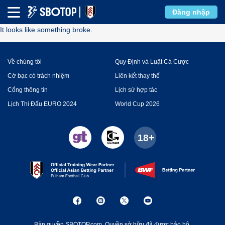
Error
Đăng nhập
It looks like something broke.
Về chúng tôi
Quy Định và Luật Cá Cược
Cờ bạc có trách nhiệm
Liên kết thay thế
Cổng thông tin
Lịch sử hợp tác
Lịch Thi Đấu EURO 2024
World Cup 2026
Bản quyền SBOTOP.com. Quyền sở hữu đã được bảo hộ.