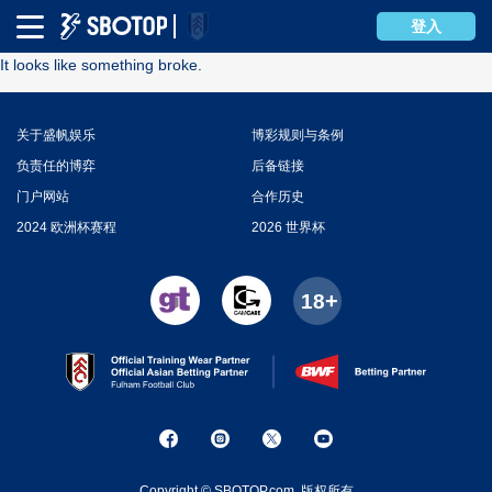
Error
登入
It looks like something broke.
关于盛帆娱乐
博彩规则与条例
负责任的博弈
后备链接
门户网站
合作历史
2024 欧洲杯赛程
2026 世界杯
Copyright © SBOTOP.com. 版权所有