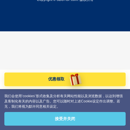
优惠领取
我们会使用’cookies’形式收集及分析有关网站性能以及浏览数据，以达到增强
及客制化有关的内容以及广告。您可以随时对上述Cookie设定作出调整。若
无，我们将视为默许同意相关设定。
接受并关闭