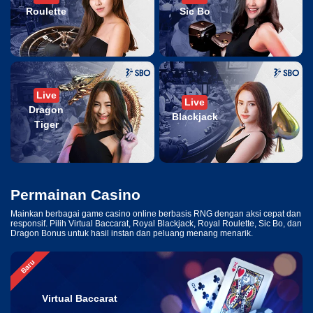
Roulette
Sic Bo
Live
Live
Dragon
Blackjack
Tiger
Permainan Casino
Mainkan berbagai game casino online berbasis RNG dengan aksi cepat dan
responsif. Pilih Virtual Baccarat, Royal Blackjack, Royal Roulette, Sic Bo, dan
Dragon Bonus untuk hasil instan dan peluang menang menarik.
Baru
Virtual Baccarat