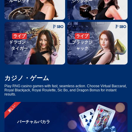
ルーレット
シックボー
ライブ
ライブ
ドラゴン・
ブラックジ
タイガー
ャック
カジノ・ゲーム
Play RNG casino games with fast, seamless action. Choose Virtual Baccarat,
Royal Blackjack, Royal Roulette, Sic Bo, and Dragon Bonus for instant
results.
新しい
バーチャルバカラ