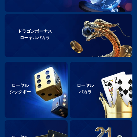
ドラゴンボーナス
ローヤルバカラ
ローヤル
ローヤル
シックボー
バカラ