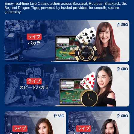
Enjoy real-time Live Casino action across Baccarat, Roulette, Blackjack, Sic
Bo, and Dragon Tiger, powered by trusted providers for smooth, secure
gameplay.
ライブ
バカラ
ライブ
スピードバカラ
ライブ
ライブ