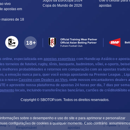
Jogos da Eurocopa 2024
Use o celular para 
ao vivo
Copa do Mundo de 2026
apostas
de apostas em
 maiores de 18
 online, especializada em
apostas esportivas
com Handicap Asiático e aposta
 torneios de futebol, rugby, tênis, basquete, badminton, vôlei, e-sports, beise
 melhores probabilidades e retornos em comparação com as apostas tradicion
vo, a emoção nunca para, quer você esteja apostando na Premier League. , Lig
ca o nosso
Cassino com Dealers ao Vivo
, onde nossos encantadores dealers a
e aproveite nossa plataforma de apostas 24 horas por dia, 7 dias por seman
agamento
locais, incluindo transferências bancárias, cartões de crédito/débito
Copyright © SBOTOP.com. Todos os direitos reservados.
 informações sobre o desempenho e uso do site e para aprimorar e personalizar
Jogo
Regras e regulamentos de
Con
 suas configurações de cookies a qualquer momento. Caso contrário, assumiremo
Blog
Ajuda
Responsável
apostas