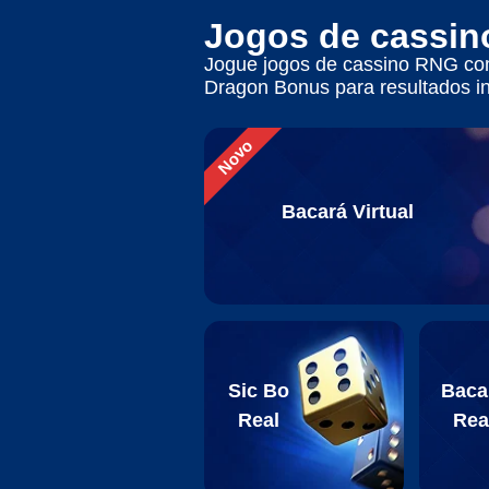
Jogos de cassin
Jogue jogos de cassino RNG com 
Dragon Bonus para resultados i
Novo
Bacará Virtual
Sic Bo
Baca
Real
Rea