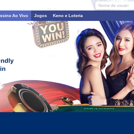
ssino Ao Vivo
Jogos
Keno e Loteria
endly
in