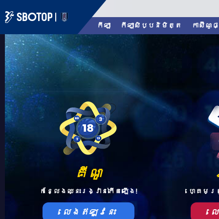
កីឡា
កីឡាសិប្បនិមិត្ត
កាស៊ីណូផ
គីណូ
កន្លែងឈ្នះរង្វាន់កើតឡើង!
ហ្គេមត្
លេងឥឡូវនេះ
ល