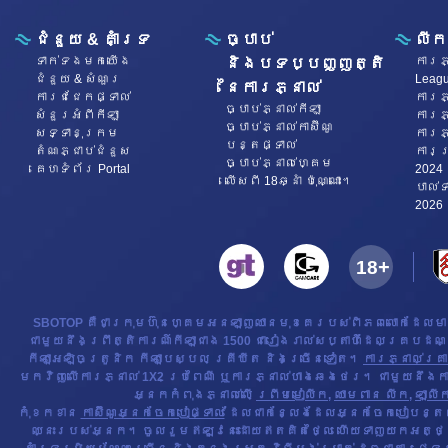
ជំនួយ & គាំទ្រ
ច្បាប់
លីក
ទាក់ទង​មក​​យើង
ការភ្
និងបទប្បញ្ញត្តិ
ជំនួយ & សំណួរ
Leag
នៃការភ្នាល់
ការជជែកផ្ទាល់
ការភ្
ច្បាប់ភ្នាល់កីឡា
សំនួរអំពីកីឡា
ការភ្
ច្បាប់ភ្នាល់កាស៊ីណូ
សទ្ទានុក្រម
ការភ្
បន្តផ្ទាល់
តំណភ្ជាប់ជំនួស
ការប
ច្បាប់ភ្នាល់ហ្គេម
គេហទំព័រ Portal
2024
លើសពី 18ឆ្នាំ ប៉ុណ្ណោះ។
​បាល់
2026
SBOTOP គឺជាក្រុមហ៊ុនហ្គេមអនឡាញឈានមុខគេរបស់ពិភពលោកដែលមា
ជាមួយនឹងព្រឹត្តិការណ៍កីឡាជាង 1500 ជារៀងរាល់សប្តាហ៍ដែលគ្របដណ្តប
កីឡាអេឡិចត្រូនិក កីឡាបេស្បល គ្រីឃីត និងច្រើនទៀត។
ការភ្នាល់គ្រា
មកវិញលើការភ្នាល់ 1X2 ប្រពៃណី ឬការភ្នាល់ហាងឆេងថេរ។ ជាមួយនឹងការភ
អ្នកកំពុងភ្នាល់លើ
ព្រីមមៀលីក
,
ឈាមពាន លីក
,
ឡាលីក
កុំខកខាន
កាស៊ីណូអ្នកចែកបៀផ្ទាល់
ដែលជាកន្លែងដែលអ្នកចែកបៀបន្តផ្ទ
ឈ្នះរបស់អ្នក។ ចូលរួមឥឡូវនេះដោយឥតគិតថ្លៃ ហើយទាញយកអត្ថប្រយ