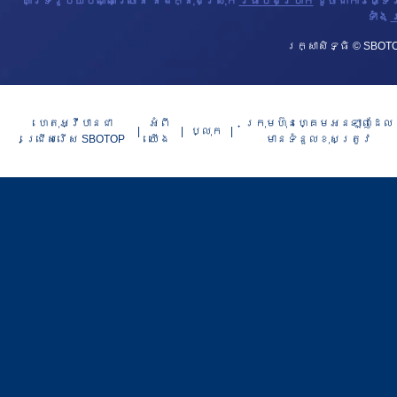
គាំទ្ររូបិយប័ណ្ណច្រើន និងក្នុងស្រុក
វិធីបង់ប្រាក់
ដូចជាការផ្ទេ
ទាំង
ស
រក្សាសិទ្ធិ © SBOTO
ហេតុអ្វីបានជា
អំពី​​
ក្រុមហ៊ុនហ្គេមអនឡាញដែល
ប្លុក
ជ្រើសរើស SBOTOP
យើង
មានទំនួលខុសត្រូវ