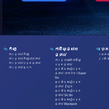
កីឡា
កាស៊ីណូផ្សាយ
ហ្គ
ការភ្នាល់កីឡា
ហ្គេម
ផ្ទាល់
ការភ្នាល់កីឡាបាល់ទាត់
ច្រើ
ការភ្នាល់លើកាស៊ីណូ
ការភ្នាល់បន្តផ្ទាល់
បន្តផ្ទាល់
ការភ្នាល់គូបក
អ្នកចែកបៀបន្ត
ផ្ទាល់ បាការ៉ាត់ / Super
Six
អ្នកចែកបៀបន្ត
ផ្ទាល់ រ៉ូឡែត
អ្នកចែកបៀបន្ត
ផ្ទាល់ Sic Bo
អ្នកចែកបៀបន្ត
ផ្ទាល់ Blackjack