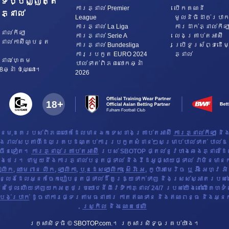
ទប្បញ្ញត្តិ
ការភ្នាល់ Premier
បើក​គណនី
ភ្នាល់
League
មូលនិធិដាក់ប្រាក
ការភ្នាល់ La Liga
ការដាក់ភ្នាល់កីឡ
្នាល់កីឡា
ការភ្នាល់ Serie A
លេងគ្រាប់តអាស៊ី
្នាល់កាស៊ីណូបន្ត
ការភ្នាល់ Bundesliga
ប្រើទូរស័ព្ទដើម្
ការប្រកួត EURO 2024
ភ្នាល់
្នាល់ហ្គេម
​បាល់ទាត់​ពិភពលោកឆ្នាំ
ឆ្នាំ ប៉ុណ្ណោះ។
2026
ឈានមុខគេរបស់ពិភពលោកដែលមានឯកទេសខាងគ្រាប់តអាស៊ី
ការភ្នាល់កីឡា
និង
ៀងរាល់សប្តាហ៍ដែលគ្របដណ្តប់ការប្រកួតសំខាន់ៗសម្រាប់បាល់ទាត់ បាល់ឱប កី
ច្រើនទៀត។
ការភ្នាល់គ្រាប់តអាស៊ី
របស់ SBOTOP ផ្តល់នូវហាងឆេងភ្នាល់ដ
ឆេងថេរ។ ជាមួយនឹងការភ្នាល់បន្តផ្ទាល់ និងវីដេអូផ្សាយផ្ទាល់ វាមិនមានក
ៀលីក
,
ឈាមពាន លីក
,
ឡាលីកា
,
បុនដេសឡាលីកា
,
ស៊េរី អេ
, កូប៉ាអាមេរិច ឬ អ៊ី អេហ្
្លែងដែលអ្នកចែកបៀបន្តផ្ទាល់ដ៏គួរឱ្យទាក់ទាញ និងស្រស់ស្អាតរបស់យើ
្លៃ ហើយទាញយកអត្ថប្រយោជន៍ពីវេទិកាភ្នាល់ 24/7 របស់យើងនៅលើគេហទំព័
បង់ប្រាក់
ដូចជាការផ្ទេរតាមធនាគារ កាតឥណទាន និងឥណពន្ធ និងអ្នកផ្
ស្រ្កិល
និង
ណេតថេលើ
រក្សាសិទ្ធិ © SBOTOP.com.។ រក្សា​រ​សិទ្ធ​គ្រប់យ៉ាង។