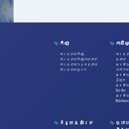
កីឡា
កាស៊ី
ការភ្នាល់កីឡា
ការភ្នា
ការភ្នាល់កីឡាបាល់ទាត់
ផ្ទាល់
ការភ្នាល់បន្តផ្ទាល់
អ្នកចែ
ការភ្នាល់គូបក
បាការ៉ាត
អ្នកចែ
រ៉ូឡែត
អ្នកចែ
Sic Bo
អ្នកចែ
Blackjac
ជំនួយ & គាំទ្រ
ច្បាប