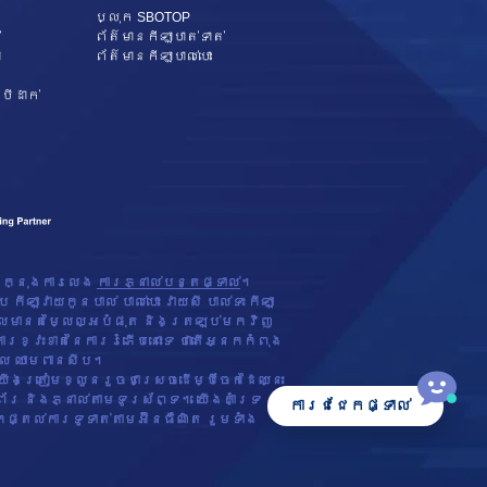
ប្លុក SBOTOP
់
ព័ត៌មានកីឡាបាត់ទាត់
ា
ព័ត៌មានកីឡាបាល់បោះ
បីដាក់
ក្នុងការលេង
ការភ្នាល់បន្តផ្ទាល់
។
ឡាវាយកូនបាល់ បាល់បោះ វាយសី បាល់ទះ កីឡា
ែលមានតម្លៃល្អបំផុត និងត្រឡប់មកវិញ
ារខ្វះខាតនៃការរំភើបនោះទេ ថាតើអ្នកកំពុង
វ អិល ឈាមពានសីប។
ងត្រៀមខ្លួនរួចជាស្រេចដើម្បីចែកដៃឈ្នះ
រ និងភ្នាល់តាមទូរស័ព្ទ។ យើងគាំទ្រ
ការជជែកផ្ទាល់
តល់ការទូទាត់តាមអ៊ីនធឺណិត រួមទាំង