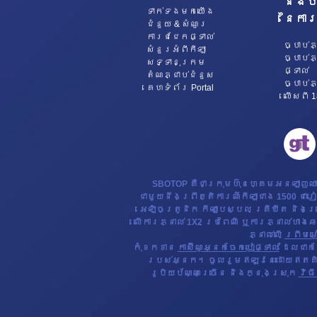
និងប
ទាក់ទង​មក​​យើង
នៃការ
ជំនួយ & សំណួរ
ការជជែកផ្ទាល់
ច្បាប់ភ
សំនួរអំពីកីឡា
ច្បាប់ភ
សទ្ទានុក្រម
ផ្ទាល់
តំណភ្ជាប់ជំនួស
ច្បាប់ភ
គេហទំព័រ Portal
លើសពី 18
SBOTOP គឺជាក្រុមហ៊ុនហ្គេមអនឡាញ
ជាមួយនឹងព្រឹត្តិការណ៍កីឡាជាង 1500 ជារ
អេឡិចត្រូនិក កីឡាបេស្បល គ្រីឃីត និង
លើការភ្នាល់ 1X2 ប្រពៃណី ឬការភ្នាល់ហាង
ភ្នាល់លើ
ព្រីមម
កុំខកខាន
កាស៊ីណូអ្នកចែកបៀផ្ទាល់
ដែលជាកន
របស់អ្នក។ ចូលរួមឥឡូវនេះដោយឥតគិតថ
រូបិយប័ណ្ណច្រើន និងក្នុងស្រុក
វិធី