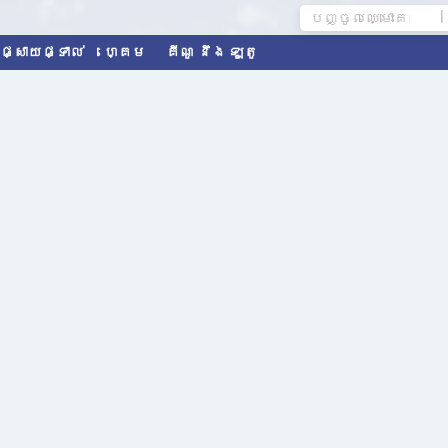
|
ូផ្សាយផ្ទាល់
ហ្គេម
គីណូ នឹង ឡូតូ