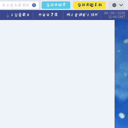
ចូលឥឡូវនេះ
ចូលគណនី
08 / 08 / 2026
ប្រូម៉ូសិន
កម្មវិធី
ការទូទាត់ប្រាក់
11:44 GMT