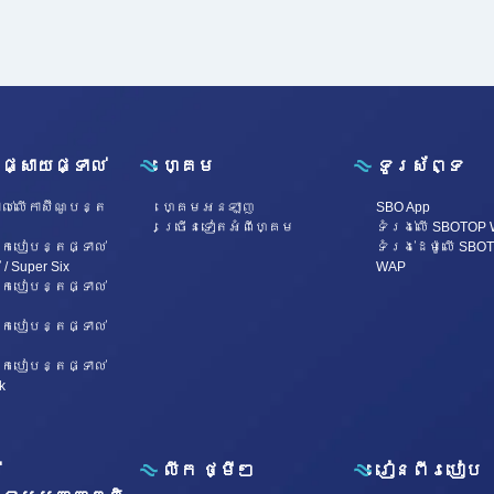
ណូផ្សាយផ្ទាល់
ហ្គេម
ទូរស័ព្ទ
ល់លើកាស៊ីណូបន្ត
ហ្គេម​អន​ឡា​ញ
SBO App
ច្រើនទៀតអំពីហ្គេម
ទំរង់លើ SBOTOP
កបៀបន្តផ្ទាល់
ទំរង់ដេម៉ូលើ SBO
់ / Super Six
WAP
កបៀបន្តផ្ទាល់
កបៀបន្តផ្ទាល់
កបៀបន្តផ្ទាល់
k
់
លីក ថ្មីៗ
រៀនពីរបៀប