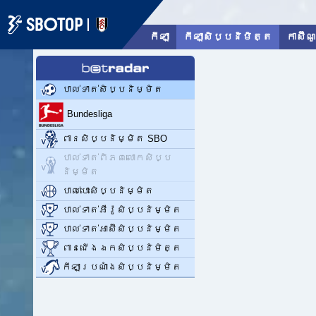
កីឡា
កីឡាសិប្បនិមិត្ត
កាស៊ីណ
ភាសាខ្មែរ
08/08/2026 07:44 PM
GMT
+8
បាល់ទាត់សិប្បនិម្មិត
Bundesliga
ពានសិប្បនិម្មិត SBO
បាល់ទាត់ពិភពលោកសិប្ប
និម្មិត
បាល់បោះសិប្បនិម្មិត
បាល់ទាត់អឺរ៉ូសិប្បនិម្មិត
បាល់ទាត់អាស៊ីសិប្បនិម្មិត
ពានជើងឯកសិប្បនិមិត្ត
កីឡាប្រណាំងសិប្បនិម្មិត