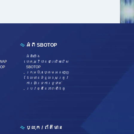
អំពី SBOTOP
អំពី​​យើង
 WAP
ហេតុអ្វីបានជាជ្រើសរើស
TOP
SBOTOP
ក្រុមហ៊ុនហ្គេមអនឡាញ
ដែលមានទំនួលខុសត្រូវ
ការគាំទ្រការទូទាត់
ប្រវត្តិនៃភាពជាដៃគូ
ប្លុក / ព័ត៌មាន