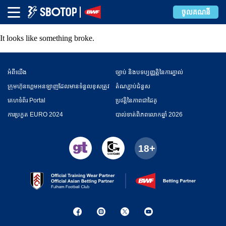
Error
ចូលគណនី
It looks like something broke.
អំពី​​យើង
ច្បាប់ និងបទប្បញ្ញត្តិនៃការភ្នាល់
ក្រុមហ៊ុនហ្គេមអនឡាញដែលមានទំនួលខុសត្រូវ
តំណភ្ជាប់ជំនួស
គេហទំព័រ Portal
ប្រវត្តិនៃភាពជាដៃគូ
ការប្រកួត EURO 2024
​បាល់ទាត់​ពិភពលោកឆ្នាំ 2026