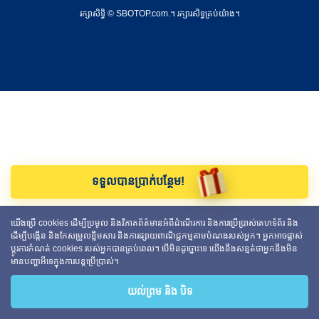
រក្សាសិទ្ធិ © SBOTOP.com.។ រក្សា​រ​សិទ្ធ​គ្រប់យ៉ាង។
ទទួលបានប្រាក់បន្ថែម!
យើងប្រើ cookies ដើម្បីប្រមូល និងវិភាគព័ត៌មានអំពីដំណើរការ និងការប្រើប្រាស់គេហទំព័រ និង
ដើម្បីបង្កើន និងកែសម្រួលខ្លឹមសារ និងការផ្សាយពាណិជ្ជកម្មតាមបំណងរបស់អ្នក។ អ្នកអាចផ្លាស់
ប្តូរការកំណត់ cookies របស់អ្នកបានគ្រប់ពេល។ បើមិនដូច្នោះទេ យើងនឹងសន្មត់ថាអ្នកនឹងមិន
មានបញ្ហាអីទេក្នុងការបន្តប្រើប្រាស់។
យល់ព្រម និង បិទ