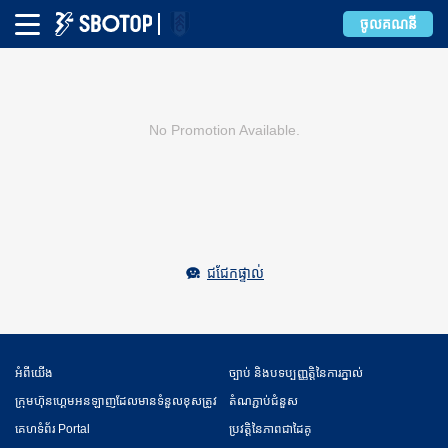
ចូលគណនី
No Promotion Available.
ជជែកផ្ទាល់
អំពី​​យើង
ច្បាប់ និងបទប្បញ្ញត្តិនៃការភ្នាល់
ក្រុមហ៊ុនហ្គេមអនឡាញដែលមានទំនួលខុសត្រូវ
តំណភ្ជាប់ជំនួស
គេហទំព័រ Portal
ប្រវត្តិនៃភាពជាដៃគូ