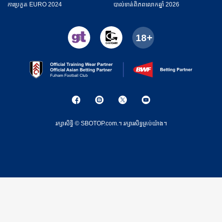
ការប្រកួត EURO 2024
​បាល់ទាត់​ពិភពលោកឆ្នាំ 2026
រក្សាសិទ្ធិ © SBOTOP.com.។ រក្សា​រ​សិទ្ធ​គ្រប់យ៉ាង។