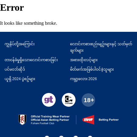
Error
It looks like something broke.
ကျွနိုပ်တို့အကြောင်း
လောင်းကစားစည်းမျဥ်းများနှင့် သတ်မှတ်
ချက်များ
တာဝန်ခံမှုရှိသောလောင်းကစားခြင်း
အစားထိုးလင့်များ
ပင်မဝဘ်ဆိုဒ်
မိတ်ဖက်အဖြစ်ပါဝင်ခဲ့သူများ
ယူရို 2024 ပွဲစဥ်များ
ကမ္ဘာ့ဖလား 2026