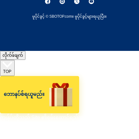
မူပိုင်ခွင့် © SBOTOP.com။ မူပိုင်ခွင့်များရယူပြီး။
လိုက်ဖ်ချက်
TOP
ဘောနပ်စ်ရယူမည်။
ကျွန်ုပ်တို့သည် Site ၏စွမ်းဆောင်ရည်အသုံးပြုမှုနှင့်ပတ်သတ်ပြီး
သတင်းအချက်အလက်များကို စုဆောင်းရန်၊ ခွဲခြမ်းစိတ်ဖြာနိုင်ရန်
နှင့် ကြော်ငြာသည့်အကြောင်းအရာများကို တိုးမြှင့်ရန်၊ စိတ်ကြိုက်